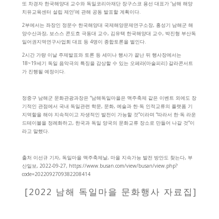
또 차경자 한국해양대 교수와 독일코리아재단 장구스코 용선 대표가 ‘남해 해양
치유교육센터 설립 제안’에 관해 공동 발표할 계획이다.
2부에서는 좌장인 정문수 한국해양대 국제해양문제연구소장, 홍성기 남해군 해
양수산과장, 보스스 콘도흐 극동대 교수, 김유택 한국해양대 교수, 박진형 부산독
일어권지역연구사업회 대표 등 4명이 종합토론을 벌인다.
2시간 가량 이날 주제발표와 토론 등 세미나 행사가 끝난 뒤 행사장에서는
18~19세기 독일 음악극의 특징을 감상할 수 있는 오페라(마술피리) 갈라콘서트
가 진행될 예정이다.
정중구 남해군 문화관광과장은 “남해독일마을은 맥주축제 같은 이벤트 외에도 장
기적인 관점에서 국내 독일관련 학문, 문화, 예술과 한·독 인적교류의 플랫폼 기
지역할을 해야 지속적이고 자생적인 발전이 가능할 것”이라며 “따라서 한·독 라운
드테이블을 정례화하고, 한국과 독일 양국의 문화교류 장소로 만들어 나갈 것”이
라고 말했다.
출처 이선규 기자,
독일마을 맥주축제날, 마을 지속가능 발전 방안도 찾는다, 부
산일보, 2022-09-27, https://www.busan.com/view/busan/view.php?
code=2022092709382208414
[2022 남해 독일마을 문화행사 자료집]