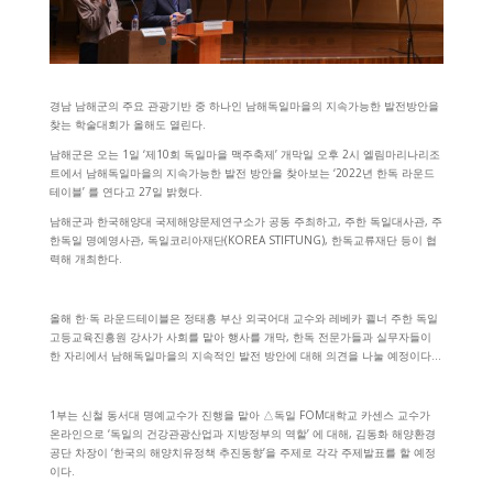
경남 남해군의 주요 관광기반 중 하나인 남해독일마을의 지속가능한 발전방안을
찾는 학술대회가 올해도 열린다.
남해군은 오는 1일 ‘제10회 독일마을 맥주축제’ 개막일 오후 2시 엘림마리나리조
트에서 남해독일마을의 지속가능한 발전 방안을 찾아보는 ‘2022년 한독 라운드
테이블’ 를 연다고 27일 밝혔다.
남해군과 한국해양대 국제해양문제연구소가 공동 주최하고, 주한 독일대사관, 주
한독일 명예영사관, 독일코리아재단(KOREA STIFTUNG), 한독교류재단 등이 협
력해 개최한다.
올해 한·독 라운드테이블은 정태흥 부산 외국어대 교수와 레베카 쾰너 주한 독일
고등교육진흥원 강사가 사회를 맡아 행사를 개막, 한독 전문가들과 실무자들이
한 자리에서 남해독일마을의 지속적인 발전 방안에 대해 의견을 나눌 예정이다…
1부는 신철 동서대 명예교수가 진행을 맡아 △독일 FOM대학교 카센스 교수가
온라인으로 ‘독일의 건강관광산업과 지방정부의 역할’ 에 대해, 김동화 해양환경
공단 차장이 ‘한국의 해양치유정책 추진동향’을 주제로 각각 주제발표를 할 예정
이다.