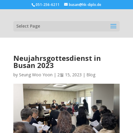
051-256-6211
busan@hk-diplo.de
Select Page
Neujahrsgottesdienst in
Busan 2023
by
Seung Woo Yoon
|
2월 15, 2023
|
Blog